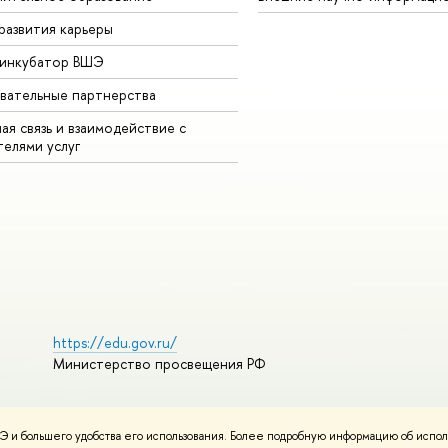
развития карьеры
-инкубатор ВШЭ
вательные партнерства
ая связь и взаимодействие с
телями услуг
https://edu.gov.ru/
Министерство просвещения РФ
 и большего удобства его использования. Более подробную информацию об испол
ования материалов
Политика конфиденциальности
Карта сайта