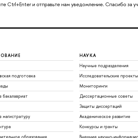
те Ctrl+Enter и отправьте нам уведомление. Спасибо за у
ЗОВАНИЕ
НАУКА
Научные подразделения
вская подготовка
Исследовательские проекты
иады
Мониторинги
в бакалавриат
Диссертационные советы
Защиты диссертаций
в магистратуру
Академическое развитие
нтура
Конкурсы и гранты
ительное образование
Внешние научно-информаци