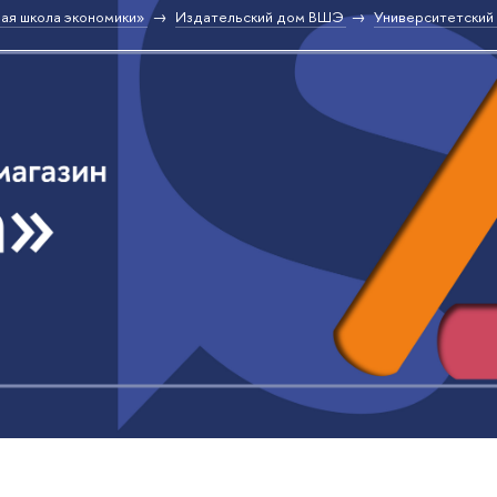
ая школа экономики»
Издательский дом ВШЭ
Университетский 